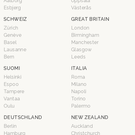
Aalborg
Uppsala
Esbjerg
Västerås
SCHWEIZ
GREAT BRITAIN
Zürich
London
Genève
Birmingham
Basel
Manchester
Lausanne
Glasgow
Bern
Leeds
SUOMI
ITALIA
Helsinki
Roma
Espoo
Milano
Tampere
Napoli
Vantaa
Torino
Oulu
Palermo
DEUTSCHLAND
NEW ZEALAND
Berlin
Auckland
Hamburg
Christchurch