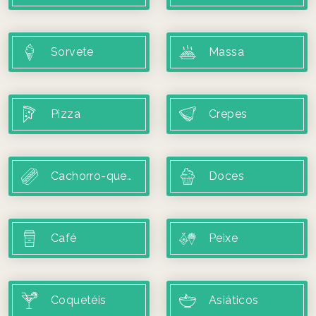
Sorvete
Massa
Pizza
Crepes
Cachorro-quente
Doces
Café
Peixe
Coquetéis
Asiáticos