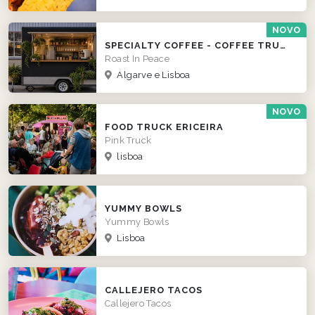
NOVO
SPECIALTY COFFEE - COFFEE TRUCK
Roast In Peace
Algarve e Lisboa
NOVO
FOOD TRUCK ERICEIRA
Pink Truck
lisboa
YUMMY BOWLS
Yummy Bowls
Lisboa
CALLEJERO TACOS
Callejero Tacos