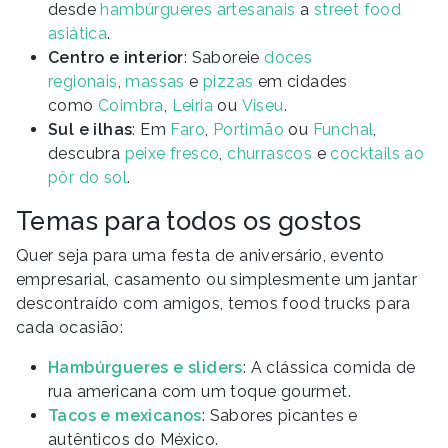
desde
hambúrgueres artesanais
a
street food
asiática
.
Centro e interior
: Saboreie
doces
regionais
,
massas
e
pizzas
em cidades
como
Coimbra
,
Leiria
ou
Viseu
.
Sul e ilhas
: Em
Faro
,
Portimão
ou
Funchal
,
descubra
peixe fresco
,
churrascos
e
cocktails ao
pôr do sol
.
Temas para todos os gostos
Quer seja para uma festa de aniversário, evento
empresarial, casamento ou simplesmente um jantar
descontraído com amigos, temos food trucks para
cada ocasião:
Hambúrgueres e sliders
: A clássica comida de
rua americana com um toque gourmet.
Tacos e mexicanos
: Sabores picantes e
autênticos do México.