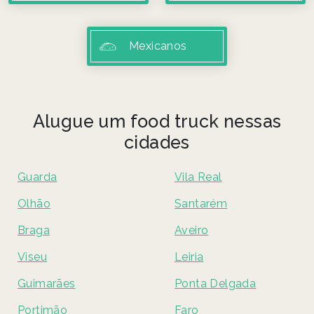
Mexicanos
Alugue um food truck nessas
cidades
Guarda
Vila Real
Olhão
Santarém
Braga
Aveiro
Viseu
Leiria
Guimarães
Ponta Delgada
Portimão
Faro