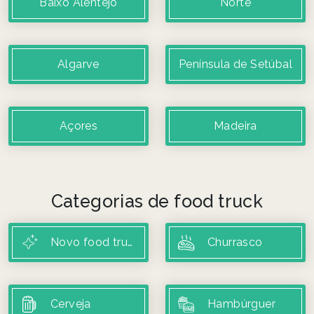
Baixo Alentejo
Norte
Algarve
Península de Setúbal
Açores
Madeira
Categorias de food truck
Novo food trucks
Churrasco
Cerveja
Hambúrguer