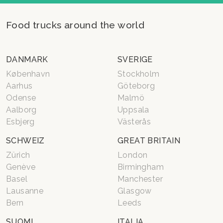
Food trucks around the world
DANMARK
SVERIGE
København
Stockholm
Aarhus
Göteborg
Odense
Malmö
Aalborg
Uppsala
Esbjerg
Västerås
SCHWEIZ
GREAT BRITAIN
Zürich
London
Genève
Birmingham
Basel
Manchester
Lausanne
Glasgow
Bern
Leeds
SUOMI
ITALIA