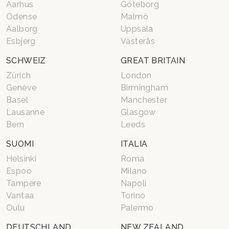
Aarhus
Göteborg
Odense
Malmö
Aalborg
Uppsala
Esbjerg
Västerås
SCHWEIZ
GREAT BRITAIN
Zürich
London
Genève
Birmingham
Basel
Manchester
Lausanne
Glasgow
Bern
Leeds
SUOMI
ITALIA
Helsinki
Roma
Espoo
Milano
Tampere
Napoli
Vantaa
Torino
Oulu
Palermo
DEUTSCHLAND
NEW ZEALAND