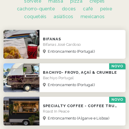
sorvete
massa
pizza
crepes
cachorro-quente
doces
café
peixe
coquetéis
asiáticos
mexicanos
BIFANAS
Bifanas José Cardoso
Entroncamento
(Portugal)
NOVO
BACHIYO- FROYO, AÇAÍ & CRUMBLE
Bachiyo Portugal
Entroncamento
(Portugal)
NOVO
SPECIALTY COFFEE - COFFEE TRUCK
Roast In Peace
Entroncamento
(Algarve e Lisboa)