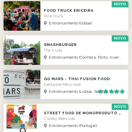
NOVO
FOOD TRUCK ERICEIRA
Pink Truck
Entroncamento
(lisboa)
NOVO
SMASHBURGER
The X Lda
Entroncamento
(Coimbra, Porto, Aveiro, lisboa)
GO MARS - THAI FUSION FOOD
Eakkawat Mars-osot
Entroncamento
(Lisboa, Setúbal, Coimbra )
NOVO
STREET FOOD DE MONOPRODUTO DE CARANGUEJO
Crabby Bites Lda
Entroncamento
(Portugal)