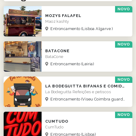
NOVO
MOZYS FALAFEL
Maoz kashty
Entroncamento
(Lisboa Algarve )
NOVO
BATACONE
BataCone
Entroncamento
(Leiria)
NOVO
LA BODEGUITTA BIFANAS E COMIDA DE RUA
La Bodeguitta Refeições e petiscos
Entroncamento
(Viseu Coimbra guarda norte )
NOVO
CUMTUDO
CumTudo
Entroncamento
(Lisboa)