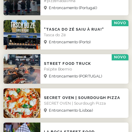
#pizzeriadalinha
Entroncamento
(Portugal)
NOVO
"TASCA DO ZÉ SAIU À RUA!"
Tasca do Zé
Entroncamento
(Porto)
NOVO
STREET FOOD TRUCK
Palpite Boemio
Entroncamento
(PORTUGAL)
SECRET OVEN | SOURDOUGH PIZZA
SECRET OVEN | Sourdough Pizza
Entroncamento
(Lisboa)
LA BOCA STREET FOOD