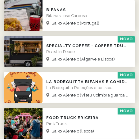
BIFANAS
Bifanas José Cardoso
Baixo Alentejo
(Portugal)
NOVO
SPECIALTY COFFEE - COFFEE TRUCK
Roast In Peace
Baixo Alentejo
(Algarve e Lisboa)
NOVO
LA BODEGUITTA BIFANAS E COMIDA DE RUA
La Bodeguitta Refeições e petiscos
Baixo Alentejo
(Viseu Coimbra guarda norte )
NOVO
FOOD TRUCK ERICEIRA
Pink Truck
Baixo Alentejo
(lisboa)