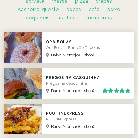
sorvete
massa
pizza
crepes
cachorro-quente
doces
café
peixe
coquetéis
asiáticos
mexicanos
ORA BOLAS
Ora Bolas - Furacão D’Ideias
Baixo Alentejo
(Lisboa)
PREGOS NA CASQUINHA
Pregos na Casquinha
Baixo Alentejo
(Lisboa)
POUTINEXPRESS
POUTINExpress
Baixo Alentejo
(Lisboa)