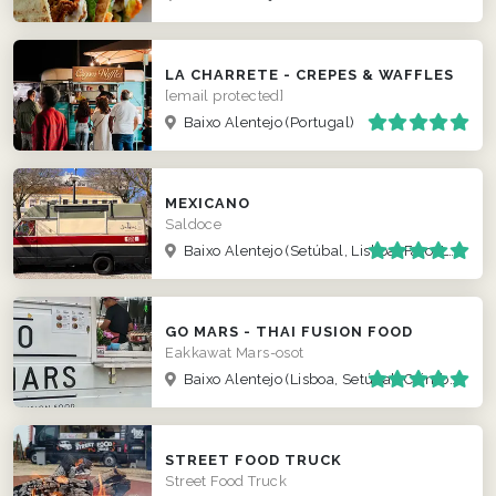
LA CHARRETE - CREPES & WAFFLES
[email protected]
Baixo Alentejo
(Portugal)
MEXICANO
Saldoce
Baixo Alentejo
(Setúbal, Lisboa, Faro, Lagos)
GO MARS - THAI FUSION FOOD
Eakkawat Mars-osot
Baixo Alentejo
(Lisboa, Setúbal, Coimbra )
STREET FOOD TRUCK
Street Food Truck