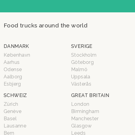
Food trucks around the world
DANMARK
SVERIGE
København
Stockholm
Aarhus
Göteborg
Odense
Malmö
Aalborg
Uppsala
Esbjerg
Västerås
SCHWEIZ
GREAT BRITAIN
Zürich
London
Genève
Birmingham
Basel
Manchester
Lausanne
Glasgow
Bern
Leeds