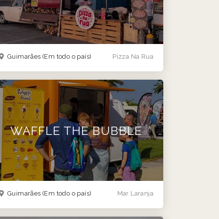
Guimarães
(Em todo o país)
Pizza Na Rua
WAFFLE THE BUBBLE
Guimarães
(Em todo o país)
Mar Laranja