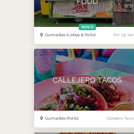
FOOD
NOVO
Guimarães
(Lisboa & Porto)
Pin Up Va
CALLEJERO TACOS
Guimarães
(Porto)
Callejero Taco