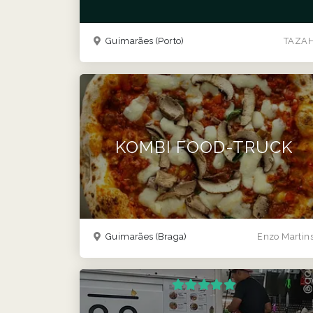
Guimarães
(Porto)
TAZA
KOMBI FOOD-TRUCK
Guimarães
(Braga)
Enzo Martin