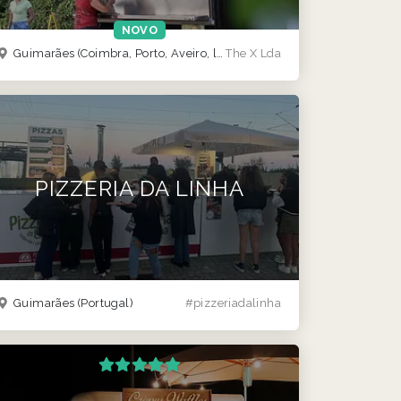
NOVO
Guimarães
(Coimbra, Porto, Aveiro, lisboa)
The X Lda
PIZZERIA DA LINHA
Guimarães
(Portugal)
#pizzeriadalinha