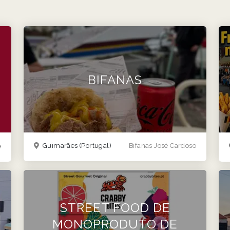
BIFANAS
Guimarães
(Portugal)
Bifanas José Cardoso
e
STREET FOOD DE
MONOPRODUTO DE