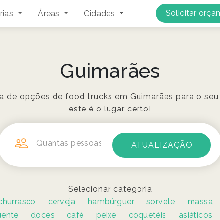
Solicitar orç
rias
Áreas
Cidades
Guimarães
ra de opções de food trucks em Guimarães para o seu
este é o lugar certo!
Quantas pessoas?
Selecionar categoria
churrasco
cerveja
hambúrguer
sorvete
massa
uente
doces
café
peixe
coquetéis
asiáticos