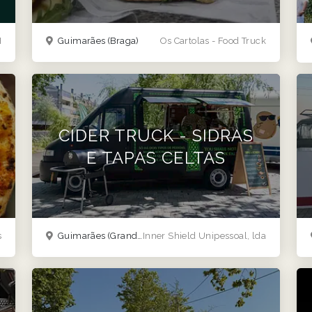
H
Guimarães
(Braga)
Os Cartolas - Food Truck
CIDER TRUCK - SIDRAS
E TAPAS CELTAS
s
Guimarães
(Grande Porto e Norte)
Inner Shield Unipessoal, lda