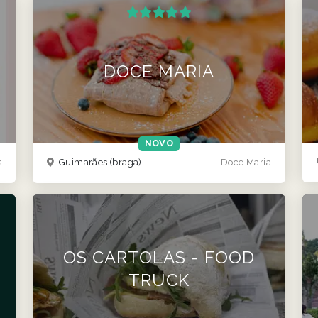
DOCE MARIA
NOVO
s
Guimarães
(braga)
Doce Maria
OS CARTOLAS - FOOD
TRUCK