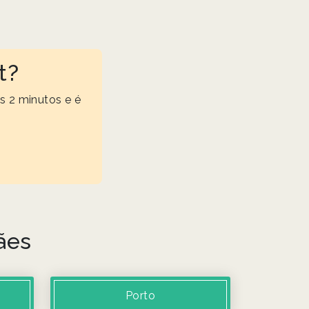
t?
s 2 minutos e é
ães
Porto