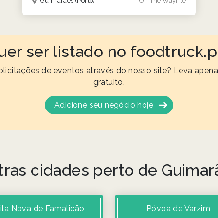
Guimarães
(Porto)
On The Wayffle
uer ser listado no foodtruck.p
olicitações de eventos através do nosso site? Leva apena
gratuito.
Adicione seu negócio hoje
tras cidades perto de Guimar
ila Nova de Famalicão
Póvoa de Varzim