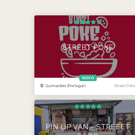
STREET POKE
NOVO
Guimarães
(Portugal)
Street Pok
PIN UP VAN - STREEET