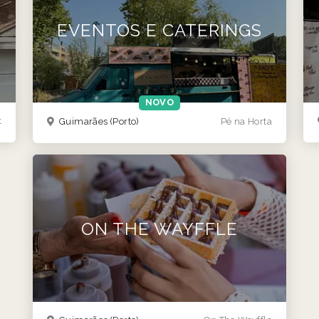
EVENTOS E CATERINGS
NOVO
t
Guimarães
(Porto)
Pé na Horta
ON THE WAYFFLE