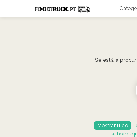
Catego
Se está à procu
Mostrar tudo
cachorro-q