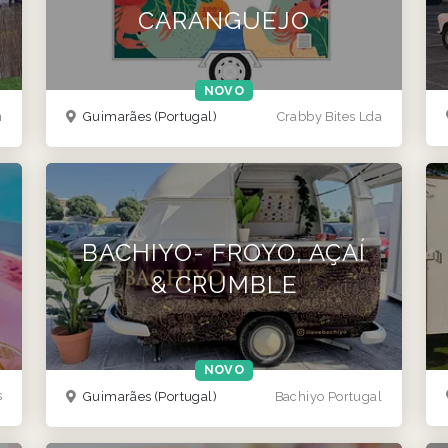
CARANGUEJO
NOVO
n
Guimarães
(Portugal)
Crabby Bites Lda
BACHIYO- FROYO, AÇAÍ
& CRUMBLE
NOVO
s
Guimarães
(Portugal)
Bachiyo Portugal