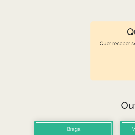
Q
Quer receber s
Ou
Braga
V