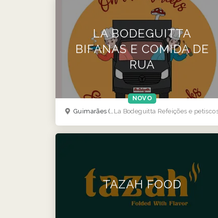
LA BODEGUITTA
BIFANAS E COMIDA DE
RUA
NOVO
Guimarães
(Viseu Coimbra guarda norte )
La Bodeguitta Refeições e petisco
TAZAH FOOD