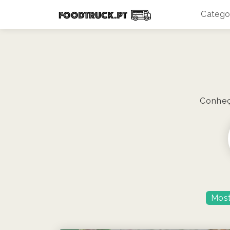
Catego
Conheça
Most