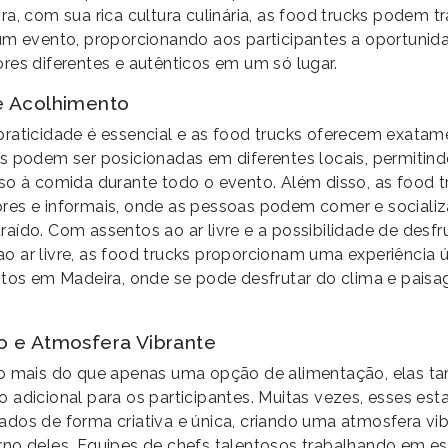
a, com sua rica cultura culinária, as food trucks podem t
um evento, proporcionando aos participantes a oportunid
res diferentes e autênticos em um só lugar.
e Acolhimento
raticidade é essencial e as food trucks oferecem exatame
s podem ser posicionadas em diferentes locais, permitin
so à comida durante todo o evento. Além disso, as food t
res e informais, onde as pessoas podem comer e sociali
aído. Com assentos ao ar livre e a possibilidade de desf
 ar livre, as food trucks proporcionam uma experiência ú
ntos em Madeira, onde se pode desfrutar do clima e paisa
o e Atmosfera Vibrante
ão mais do que apenas uma opção de alimentação, elas 
 adicional para os participantes. Muitas vezes, esses es
dos de forma criativa e única, criando uma atmosfera vib
rno deles. Equipes de chefs talentosos trabalhando em 