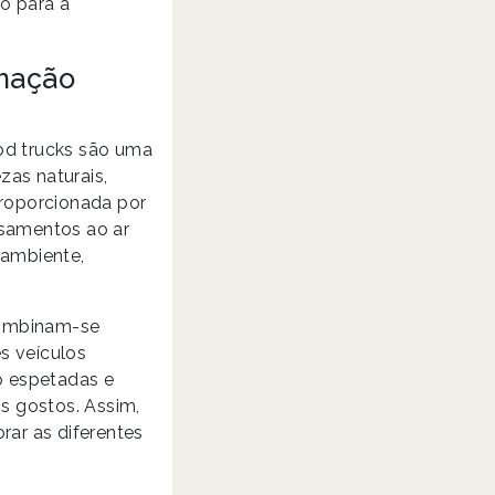
o para a
inação
ood trucks são uma
zas naturais,
proporcionada por
asamentos ao ar
 ambiente,
combinam-se
s veículos
o espetadas e
s gostos. Assim,
ar as diferentes