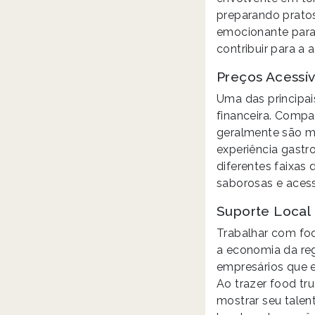
preparando pratos
emocionante para
contribuir para a
Preços Acessív
Uma das principai
financeira. Compa
geralmente são ma
experiência gast
diferentes faixas
saborosas e acess
Suporte Loca
Trabalhar com fo
a economia da reg
empresários que 
Ao trazer food tr
mostrar seu talen