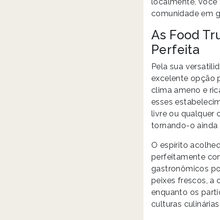
localmente, você 
comunidade em ge
As Food Tr
Perfeita
Pela sua versatil
excelente opção p
clima ameno e ric
esses estabelecim
livre ou qualquer
tornando-o ainda 
O espírito acolh
perfeitamente com
gastronômicos po
peixes frescos, a
enquanto os part
culturas culinárias