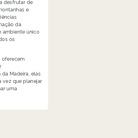
a desfrutar de
 montanhas e
iências
inação da
m ambiente único
dos os
s oferecem
r
 da Madeira, elas
a vez que planejar
nar uma