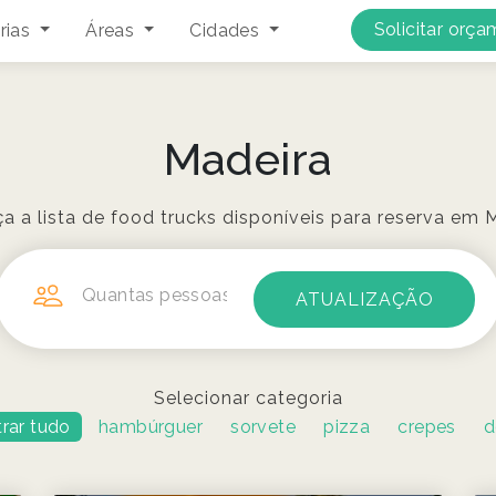
Solicitar orç
rias
Áreas
Cidades
Madeira
 a lista de food trucks disponíveis para reserva em 
Quantas pessoas?
Selecionar categoria
rar tudo
hambúrguer
sorvete
pizza
crepes
d