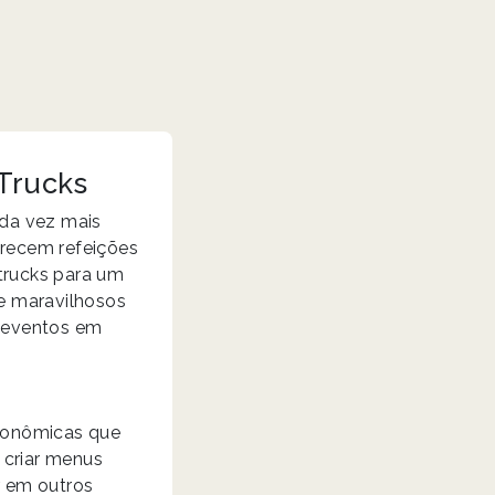
 Trucks
ada vez mais
recem refeições
 trucks para um
 e maravilhosos
a eventos em
tronômicas que
 criar menus
r em outros