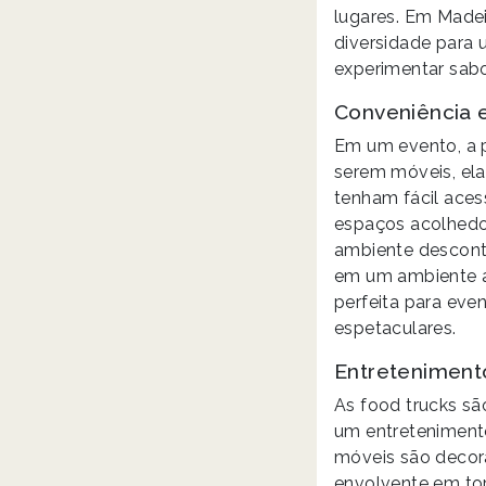
lugares. Em Madeir
diversidade para 
experimentar sabo
Conveniência 
Em um evento, a p
serem móveis, ela
tenham fácil aces
espaços acolhedo
ambiente descontr
em um ambiente ao
perfeita para eve
espetaculares.
Entreteniment
As food trucks s
um entretenimento
móveis são decora
envolvente em to