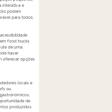
interativa e
ucks podem
rável para todos.
acessibilidade
 em food trucks
frute de uma
ode haver
em oferecer opções
dedores locais e
efs ou
 gastronômicos.
oportunidade de
entos produzidos