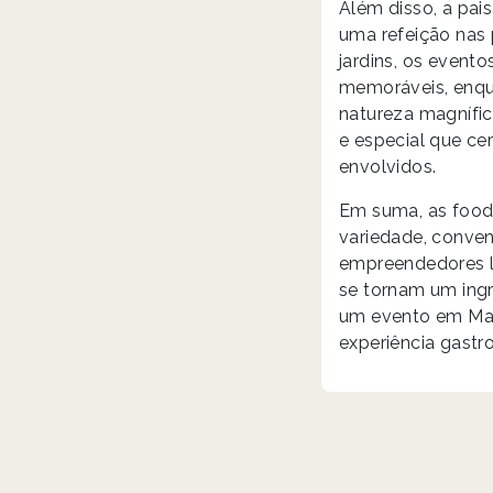
Além disso, a pai
uma refeição nas 
jardins, os event
memoráveis, enqua
natureza magnífic
e especial que c
envolvidos.
Em suma, as food 
variedade, conven
empreendedores lo
se tornam um ingr
um evento em Made
experiência gastr