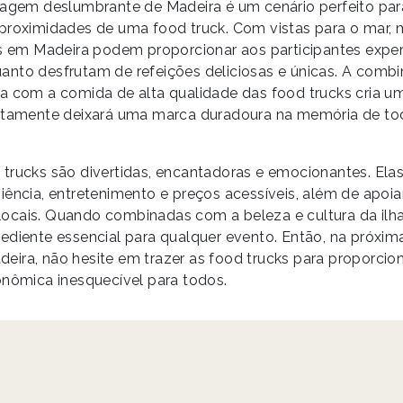
sagem deslumbrante de Madeira é um cenário perfeito par
proximidades de uma food truck. Com vistas para o mar,
os em Madeira podem proporcionar aos participantes exper
nto desfrutam de refeições deliciosas e únicas. A comb
a com a comida de alta qualidade das food trucks cria u
ertamente deixará uma marca duradoura na memória de to
trucks são divertidas, encantadoras e emocionantes. Ela
iência, entretenimento e preços acessíveis, além de apoia
cais. Quando combinadas com a beleza e cultura da ilha
ediente essencial para qualquer evento. Então, na próxim
ira, não hesite em trazer as food trucks para proporcio
onômica inesquecível para todos.