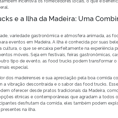
também incentiva os fornecedores locais, o que é benéfic
ral.
ucks e a Ilha da Madeira: Uma Comb
idade, variedade gastronômica e atmosfera animada, as f
ara eventos em Madeira. A ilha é conhecida por suas bele
a cultura, o que se encaixa perfeitamente na experiência 
entos móveis. Seja em festivais, feiras gastronômicas, c
 outro tipo de evento, as food trucks podem transformar o
mais especial.
edor dos madeirenses e sua apreciação pela boa comida 
 a vibração descontraída e o sabor das food trucks. Esse
dem oferecer desde pratos tradicionais da Madeira, com
 opções étnicas e contemporâneas que agradam a todos o
icipantes desfrutam da comida, eles também podem explor
 presentes na ilha.