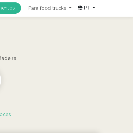
amentos
PT
Para food trucks
Madeira.
oces