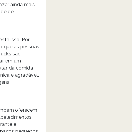
razer ainda mais
ade de
nte isso. Por
do que as pessoas
rucks são
zar em um
rutar da comida
nica e agradável,
gens
também oferecem
tabelecimentos
rante e
espaços pequenos,