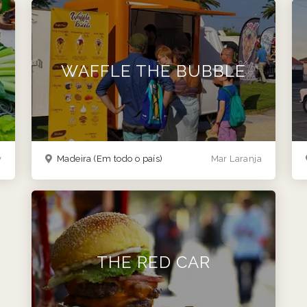
WAFFLE THE BUBBLE
y
Madeira
(Em todo o país)
Mar Laranja
THE RED CAR