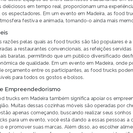
 deliciosos em tempo real, proporcionam uma experiência 
 os espectadores. Em um evento em Madeira, as food tr
 atmosfera festiva e animada, tornando-o ainda mais memo
eis
s razões pelas quais as food trucks são tão populares é a 
radas a restaurantes convencionais, as refeições servidas
is baratas, permitindo que um público diversificado des
ronômica de qualidade. Em um evento em Madeira, onde p
 de orçamento entre os participantes, as food trucks pod
íveis para todos os gostos e bolsos.
l e Empreendedorismo
od trucks em Madeira também significa apoiar os empreen
ião. Muitas dessas cozinhas móveis são operadas por ch
estão apenas começando, buscando realizar seus sonhos
ucks para um evento, você está dando a essas pessoas a 
to e promover suas marcas. Além disso, ao escolher alim