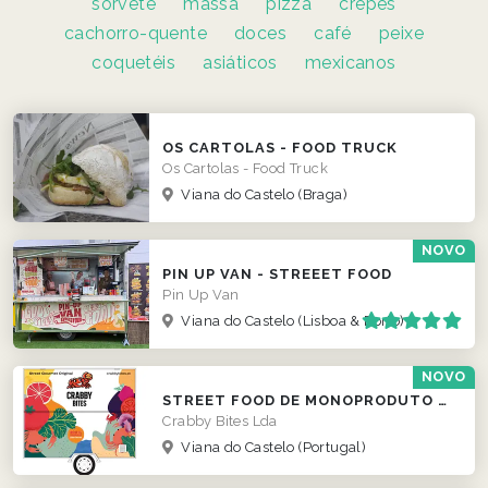
sorvete
massa
pizza
crepes
cachorro-quente
doces
café
peixe
coquetéis
asiáticos
mexicanos
OS CARTOLAS - FOOD TRUCK
Os Cartolas - Food Truck
Viana do Castelo
(Braga)
NOVO
PIN UP VAN - STREEET FOOD
Pin Up Van
Viana do Castelo
(Lisboa & Porto)
NOVO
STREET FOOD DE MONOPRODUTO DE CARANGUEJO
Crabby Bites Lda
Viana do Castelo
(Portugal)