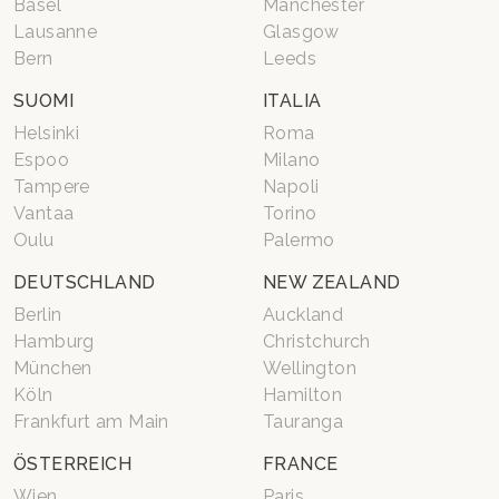
Basel
Manchester
Lausanne
Glasgow
Bern
Leeds
SUOMI
ITALIA
Helsinki
Roma
Espoo
Milano
Tampere
Napoli
Vantaa
Torino
Oulu
Palermo
DEUTSCHLAND
NEW ZEALAND
Berlin
Auckland
Hamburg
Christchurch
München
Wellington
Köln
Hamilton
Frankfurt am Main
Tauranga
ÖSTERREICH
FRANCE
Wien
Paris