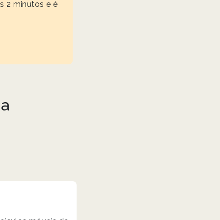
s 2 minutos e é
da