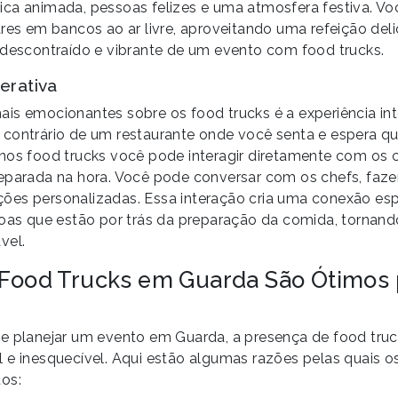
ca animada, pessoas felizes e uma atmosfera festiva. Vo
ares em bancos ao ar livre, aproveitando uma refeição del
 descontraído e vibrante de um evento com food trucks.
erativa
is emocionantes sobre os food trucks é a experiência int
contrário de um restaurante onde você senta e espera q
nos food trucks você pode interagir diretamente com os c
eparada na hora. Você pode conversar com os chefs, faze
es personalizadas. Essa interação cria uma conexão espe
soas que estão por trás da preparação da comida, tornand
vel.
 Food Trucks em Guarda São Ótimos
e planejar um evento em Guarda, a presença de food truc
 e inesquecível. Aqui estão algumas razões pelas quais o
os: