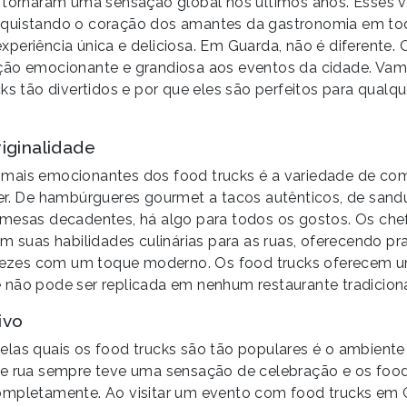
 tornaram uma sensação global nos últimos anos. Esses 
quistando o coração dos amantes da gastronomia em to
periência única e deliciosa. Em Guarda, não é diferente. 
ção emocionante e grandiosa aos eventos da cidade. Vam
cks tão divertidos e por que eles são perfeitos para qual
iginalidade
ais emocionantes dos food trucks é a variedade de comi
er. De hambúrgueres gourmet a tacos autênticos, de sand
emesas decadentes, há algo para todos os gostos. Os c
em suas habilidades culinárias para as ruas, oferecendo pr
s vezes com um toque moderno. Os food trucks oferecem u
não pode ser replicada em nenhum restaurante tradiciona
ivo
las quais os food trucks são tão populares é o ambiente 
de rua sempre teve uma sensação de celebração e os foo
ompletamente. Ao visitar um evento com food trucks em 