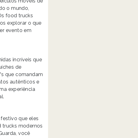
veículos móveis de
do o mundo,
Os food trucks
os explorar o que
quer evento em
das incríveis que
uíches de
hefs que comandam
atos autênticos e
ma experiência
l.
festivo que eles
d trucks modernos
Guarda, você