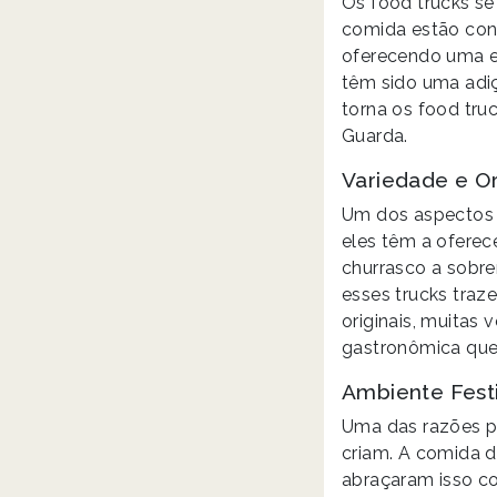
Os food trucks se
comida estão con
oferecendo uma ex
têm sido uma adi
torna os food tru
Guarda.
Variedade e Or
Um dos aspectos m
eles têm a oferec
churrasco a sobr
esses trucks traz
originais, muita
gastronômica que 
Ambiente Fest
Uma das razões pe
criam. A comida 
abraçaram isso c