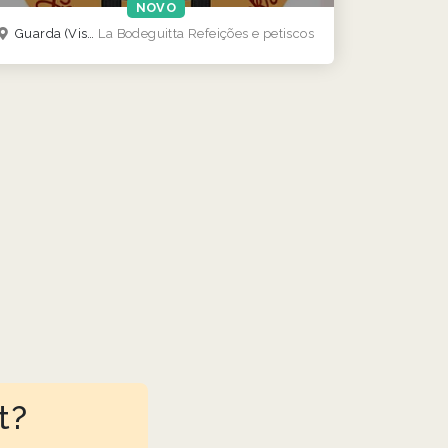
NOVO
Guarda
(Viseu Coimbra guarda norte )
La Bodeguitta Refeições e petiscos
t?