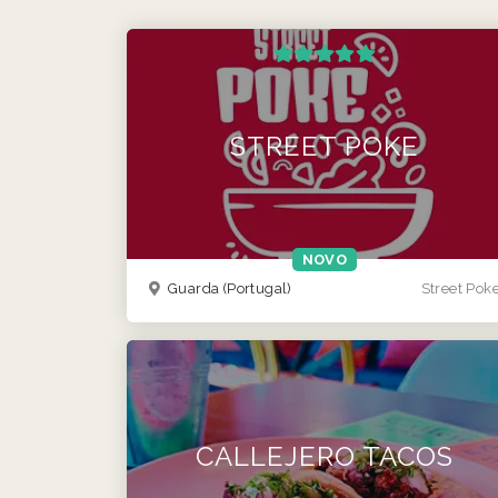
STREET POKE
NOVO
Guarda
(Portugal)
Street Pok
CALLEJERO TACOS