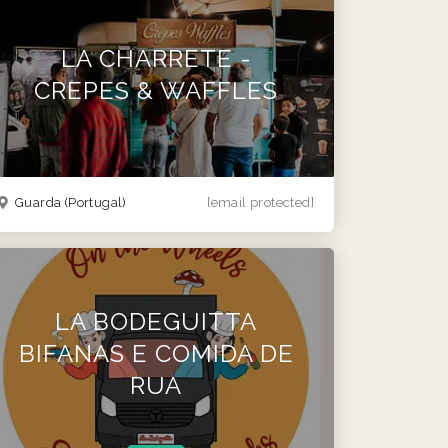
LA CHARRETE -
CREPES & WAFFLES
Guarda
(Portugal)
[email protected]
LA BODEGUITTA
BIFANAS E COMIDA DE
RUA