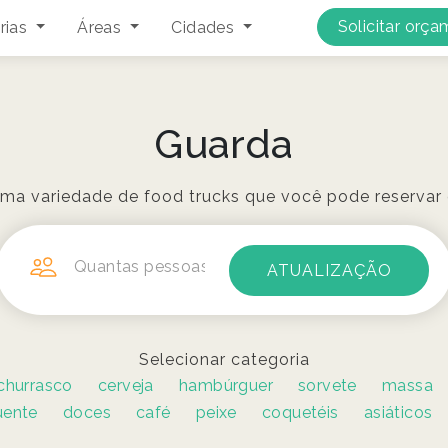
Solicitar orç
rias
Áreas
Cidades
Guarda
ma variedade de food trucks que você pode reservar
Quantas pessoas?
Selecionar categoria
churrasco
cerveja
hambúrguer
sorvete
massa
uente
doces
café
peixe
coquetéis
asiáticos