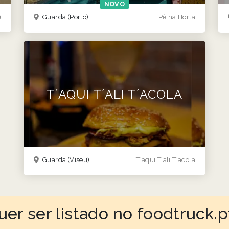
NOVO
a
Guarda
(Porto)
Pé na Horta
T´AQUI T´ALI T´ACOLA
Guarda
(Viseu)
T´aqui T´ali T´acola
uer ser listado no foodtruck.p