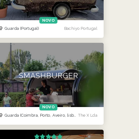
NOVO
Guarda
(Portugal)
Bachiyo Portugal
SMASHBURGER
NOVO
Guarda
(Coimbra, Porto, Aveiro, lisboa)
The X Lda