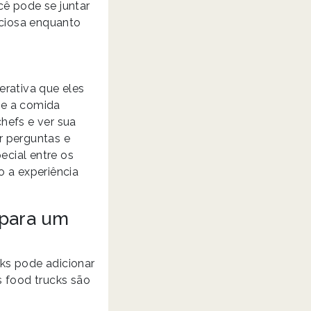
cê pode se juntar
iciosa enquanto
erativa que eles
ue a comida
hefs e ver sua
r perguntas e
cial entre os
o a experiência
 para um
ks pode adicionar
s food trucks são