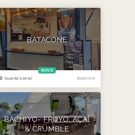
BATACONE
NOVO
Guarda
(Leiria)
BataCone
BACHIYO- FROYO, AÇAÍ
& CRUMBLE