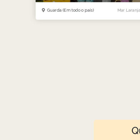
Guarda
(Em todo o país)
Mar Laranj
Q