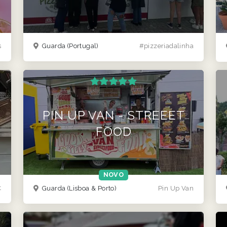
s
Guarda
(Portugal)
#pizzeriadalinha
PIN UP VAN - STREEET
FOOD
NOVO
t
Guarda
(Lisboa & Porto)
Pin Up Van