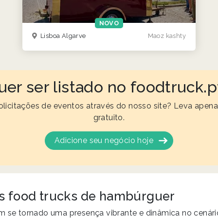
NOVO
Lisboa Algarve
Maoz kashty
uer ser listado no foodtruck.p
olicitações de eventos através do nosso site? Leva apena
gratuito.
Adicione seu negócio hoje
s food trucks de hambúrguer
êm se tornado uma presença vibrante e dinâmica no cenár