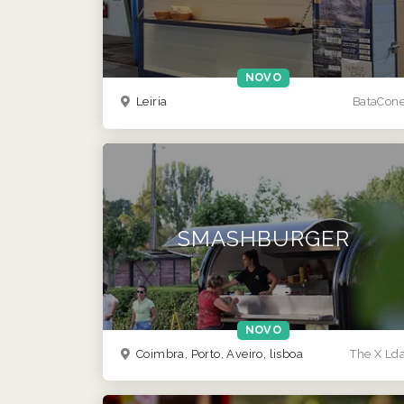
NOVO
Leiria
BataCon
SMASHBURGER
NOVO
Coimbra, Porto, Aveiro, lisboa
The X Ld