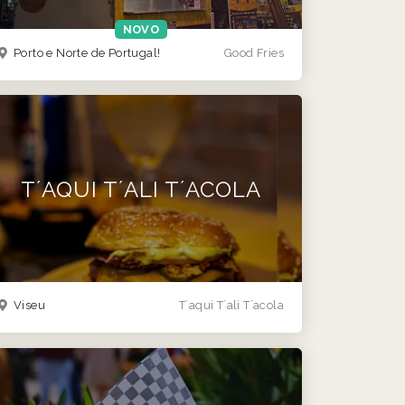
NOVO
Porto e Norte de Portugal!
Good Fries
T´AQUI T´ALI T´ACOLA
Viseu
T´aqui T´ali T´acola