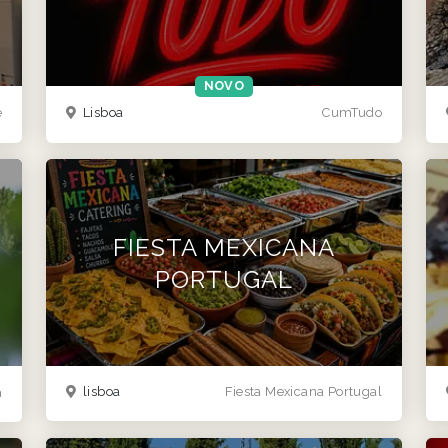
NOVO
e
Lisboa
CumTudo
FIESTA MEXICANA
PORTUGAL
lisboa
Fiesta Mexicana Portugal
a