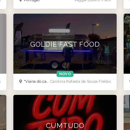
a
GOLDIE FAST FOOD
NOVO
s
"Viana do castelo"
Carolina Rafaela de Sousa Freitas
CUMTUDO