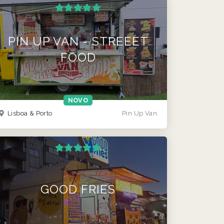
PIN UP VAN - STREEET
FOOD
NOVO
Lisboa & Porto
Pin Up Van
GOOD FRIES