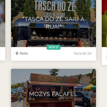
"TASCA DO ZÉ SAIU À
RUA!"
NOVO
r
Porto
Tasca do Zé
MOZYS FALAFEL