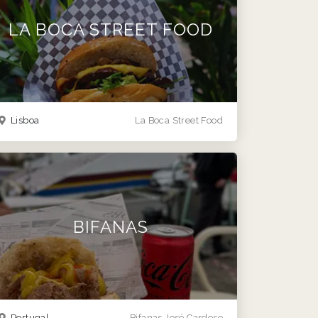
LA BOCA STREET FOOD
Lisboa
La Boca Street Food
BIFANAS
Portugal
Bifanas José Cardoso