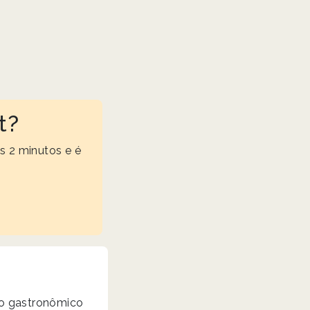
t?
s 2 minutos e é
io gastronômico