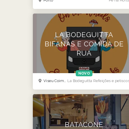
Porto
Pé na Hort
LA BODEGUITTA
BIFANAS E COMIDA DE
RUA
NOVO
Viseu Coimbra guarda norte
La Bodeguitta Refeições e petisco
BATACONE