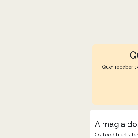
Q
Quer receber s
A magia do
Os food trucks t