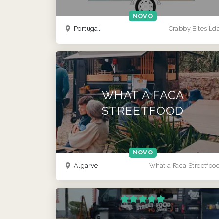
NOVO
Portugal
Crabby Bites Ld
WHAT A FACA
STREETFOOD
NOVO
Algarve
What a Faca Streetfoo