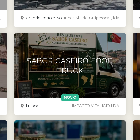
Grande Porto e Norte
Inner Shield Unipessoal, lda
a
SABOR CASEIRO FOOD
TRUCK
NOVO
d
Lisboa
IMPACTO VITALICIO LDA