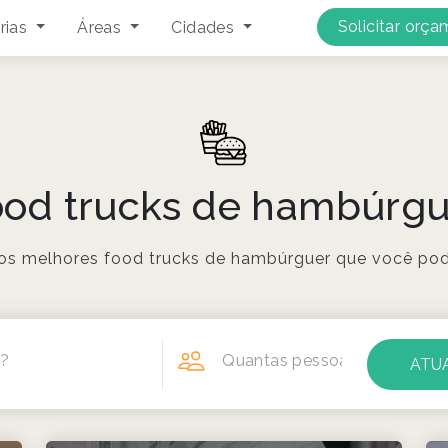
Solicitar orç
rias
Áreas
Cidades
ood trucks de hambúrgu
os melhores food trucks de hambúrguer que você pode
á?
Quantas pessoas?