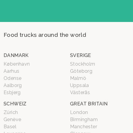
Food trucks around the world
DANMARK
SVERIGE
København
Stockholm
Aarhus
Göteborg
Odense
Malmö
Aalborg
Uppsala
Esbjerg
Västerås
SCHWEIZ
GREAT BRITAIN
Zürich
London
Genève
Birmingham
Basel
Manchester