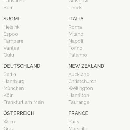
Lausanne
Glasgow
Bern
Leeds
SUOMI
ITALIA
Helsinki
Roma
Espoo
Milano
Tampere
Napoli
Vantaa
Torino
Oulu
Palermo
DEUTSCHLAND
NEW ZEALAND
Berlin
Auckland
Hamburg
Christchurch
München
Wellington
Köln
Hamilton
Frankfurt am Main
Tauranga
ÖSTERREICH
FRANCE
Wien
Paris
Graz
Marseille